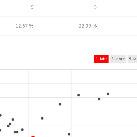
5
5
-12,67 %
-22,99 %
1 Jahr
3 Jahre
5 Ja