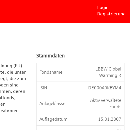
Login
Registrierung
Stammdaten
rdnung (EU)
LBBW Global
e, die unter
Fondsname
Warming R
egt, die zum
ogen sind
ISIN
DE000A0KEYM4
ammen, deren
ntfonds,
Aktiv verwaltete
Anlageklasse
nen
Fonds
ositionen
Auflagedatum
15.01.2007