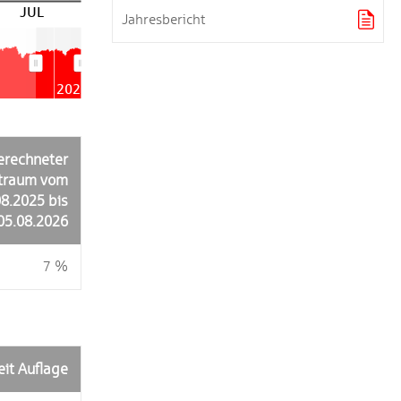
JUL

Jahresbericht
2026
erechneter
itraum vom
08.2025 bis
05.08.2026
7 %
eit Auflage