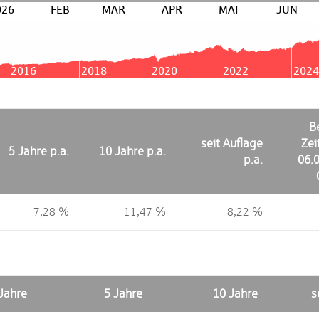
026
FEB
MAR
APR
MAI
JUN
2016
2018
2020
2022
2024
B
seit Auflage
Ze
5 Jahre p.a.
10 Jahre p.a.
p.a.
06.
7,28 %
11,47 %
8,22 %
Jahre
5 Jahre
10 Jahre
s