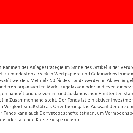
m Rahmen der Anlagestrategie im Sinne des Artikel 8 der Vero
rt zu mindestens 75 % in Wertpapiere und Geldmarkinstrument
wählt werden. Mehr als 50 % des Fonds werden in Aktien angel
anderen organisierten Markt zugelassen oder in diesen einbez
gen handelt und die von in- und ausländischen Emittenten st
g) in Zusammenhang steht. Der Fonds ist ein aktiver Investme
ch Vergleichsmaßstab als Orientierung. Die Auswahl der einzel
Fonds kann auch Derivategeschäfte tätigen, um Vermögensp
de oder fallende Kurse zu spekulieren.