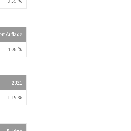
-0,35 %
eit Auflage
4,08 %
2021
-1,19 %