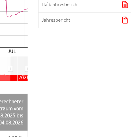

Halbjahresbericht

Jahresbericht
JUL
2026
erechneter
itraum vom
08.2025 bis
04.08.2026