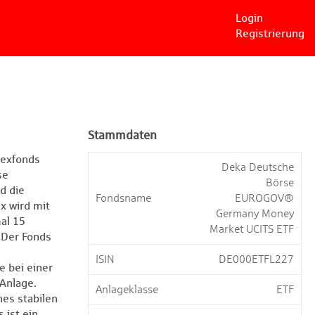
Login
Registrierung
Stammdaten
dexfonds
Deka Deutsche
se
Börse
d die
Fondsname
EUROGOV®
x wird mit
Germany Money
al 15
Market UCITS ETF
 Der Fonds
ISIN
DE000ETFL227
e bei einer
 Anlage.
Anlageklasse
ETF
nes stabilen
 ist ein