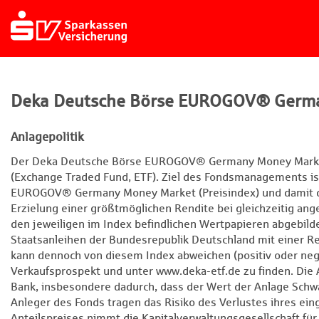
Deka Deutsche Börse EUROGOV® Germa
Anlagepolitik
Der Deka Deutsche Börse EUROGOV® Germany Money Market 
(Exchange Traded Fund, ETF). Ziel des Fondsmanagements is
EUROGOV® Germany Money Market (Preisindex) und damit di
Erzielung einer größtmöglichen Rendite bei gleichzeitig an
den jeweiligen im Index befindlichen Wertpapieren abgebilde
Staatsanleihen der Bundesrepublik Deutschland mit einer Re
kann dennoch von diesem Index abweichen (positiv oder nega
Verkaufsprospekt und unter www.deka-etf.de zu finden. Die A
Bank, insbesondere dadurch, dass der Wert der Anlage Schwa
Anleger des Fonds tragen das Risiko des Verlustes ihres eing
Anteilspreises nimmt die Kapitalverwaltungsgesellschaft für