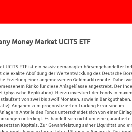
ny Money Market UCITS ETF
UCITS ETF ist ein passiv gemanagter börsengehandelter In
t die exakte Abbildung der Wertentwicklung des Deutsche Bör
e Erzielung einer angemessenen Geldmarktrendite. Dabei wir
gemessenem Risiko für diese Anlageklasse angestrebt. Der Inde
t (physische Replikation). Hierzu investiert der Fonds in maxim
stlaufzeit von zwei bis zwölf Monaten, sowie in Bankguthaben.
tiv). Angaben zum prognostizierten Tracking Error sind im
nlage in Anteile des Fonds unterscheidet sich von einer Einlag
nkungen unterliegt. Es handelt sich nicht um eine garantierte
esetzten Kapitals. Zur Gewährleistung seiner Liquidität und ei
 den Fonds keine externe Unterstützung in Anspruch. Der Fonds