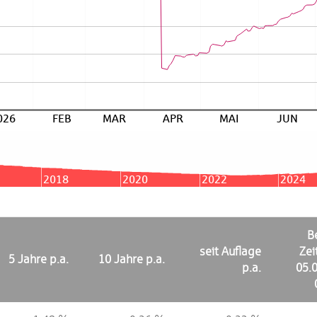
026
FEB
MAR
APR
MAI
JUN
2018
2020
2022
2024
B
seit Auflage
Ze
5 Jahre p.a.
10 Jahre p.a.
p.a.
05.